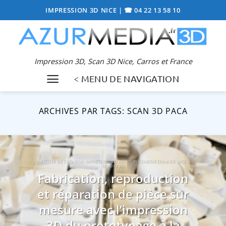
Passer
IMPRESSION 3D NICE
|
☎ 04 22 13 58 10
au
contenu
Impression 3D, Scan 3D Nice, Carros et France
< MENU DE NAVIGATION
ARCHIVES PAR TAGS:
SCAN 3D PACA
ATELIER DE CRÉATION IMPRESSION 3D RÉTRO-INGÉNIERIE SCAN 3D NICE
STUDIO 3D
Fabrication, reproduction
et réparation de pièce sur
mesure avec l’impression
3D du prototypage à la