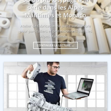
série dans les Alpes
Maritimes et Monaco
Atelier de fabrication de pièce sur mesure
pour particuliers et professionnels dans les
Alpes Maritimes ...
CONTINUER LA LECTURE
→