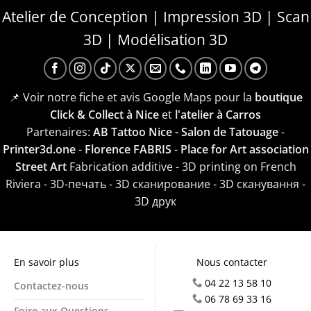
Atelier de Conception | Impression 3D | Scan
3D | Modélisation 3D
📌 Voir notre fiche et avis Google Maps pour la
boutique
Click & Collect à Nice
et
l'atelier à Carros
Partenaires:
AB Tattoo Nice - Salon de Tatouage
-
Printer3d.one
-
Florence FABRIS
-
Place for Art association
Street Art
Fabrication additive - 3D printing on French
Riviera - 3D-печать - 3D сканирование - 3D сканування -
3D друк
En savoir plus
Nous contacter
04 22 13 58 10
Contactez-nous
06 78 69 33 16
Foire aux Questions