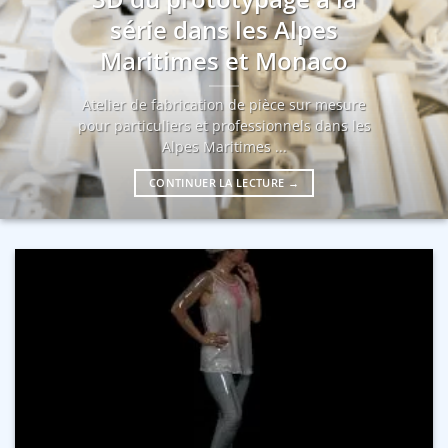
série dans les Alpes
Maritimes et Monaco
Atelier de fabrication de pièce sur mesure
pour particuliers et professionnels dans les
Alpes Maritimes ...
CONTINUER LA LECTURE
→