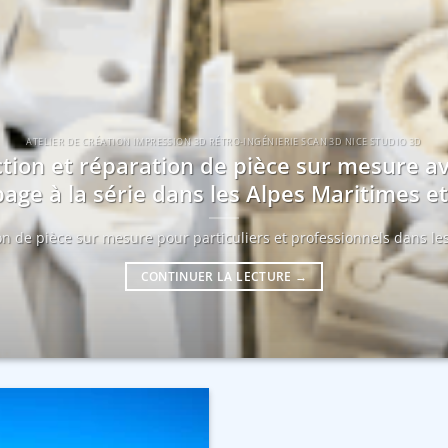
ATELIER DE CRÉATION IMPRESSION 3D RÉTRO-INGÉNIERIE SCAN 3D NICE STUDIO 3D
tion et réparation de pièce sur mesure a
age à la série dans les Alpes Maritimes 
ion de pièce sur mesure pour particuliers et professionnels dans les
CONTINUER LA LECTURE
→