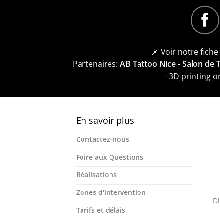
📌 Voir notre fich
Partenaires:
AB Tattoo Nice - Salon de
- 3D printing 
En savoir plus
Contactez-nous
Foire aux Questions
Réalisations
Zones d'intervention
Di
Tarifs et délais