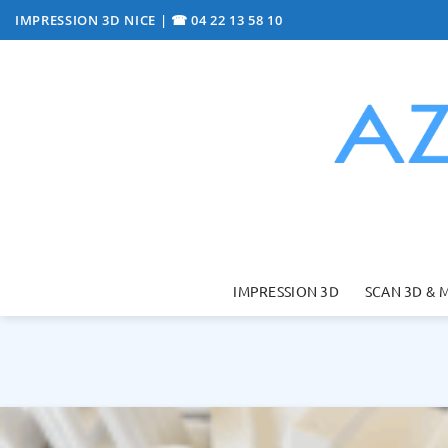
Passer
IMPRESSION 3D NICE
|
☎ 04 22 13 58 10
au
contenu
IMPRESSION 3D
SCAN 3D & 