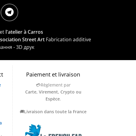
et
l'atelier à Carros
ssociation Street Art
Fabrication additive
вання - 3D друк
ct
Paiement et livraison
e
💳Règlement par
Carte, Virement, Crypto ou
Espèce
.
🚚
Livraison dans toute la France
a