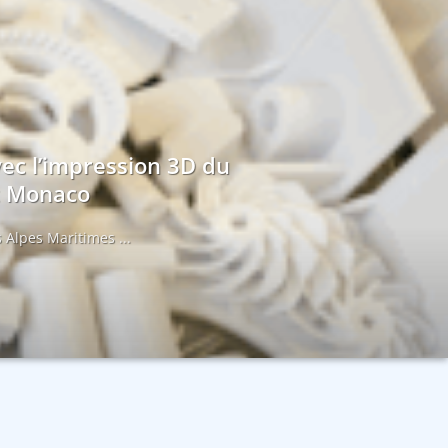
vec l’impression 3D du
et Monaco
 Alpes Maritimes ...