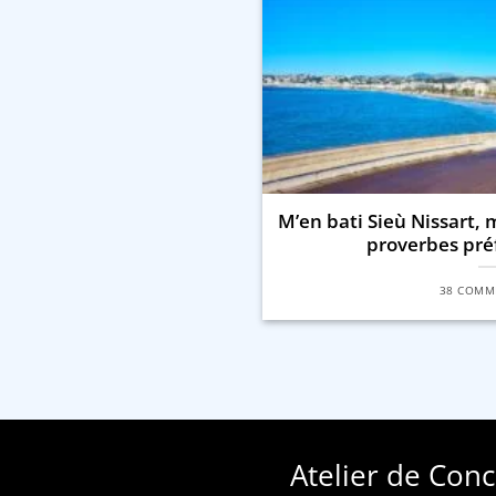
M’en bati Sieù Nissart, 
proverbes préf
38 COMM
Atelier de Con