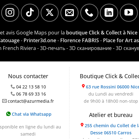
e et avis Google Maps pour la
boutique Click & Collect à Nice
 Tatouage
-
Printer3d.one
-
Florence FABRIS
-
Place for Art a
on French Riviera - 3D-печать - 3D сканирование - 3D скану
Nous contacter
Boutique Click & Colle
04 22 13 58 10
63 rue Rossini 06000 Nic
06 78 69 33 16
du Lundi au vendredi
contact@azurmedia.fr
de 9h00 à 18h00 non-stop
Chat via Whatsapp
Atelier et bureau
255 chemin du Collet de l
sponible en ligne du lundi au
Desse 06510 Carros
samedi