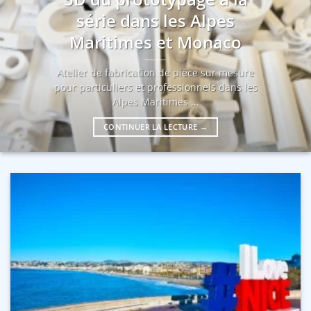
série dans les Alpes
Maritimes et Monaco
Atelier de fabrication de pièce sur mesure
pour particuliers et professionnels dans les
Alpes Maritimes ...
CONTINUER LA LECTURE
→