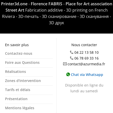
Printer3d.one
-
Florence FABRIS
-
Place for Art association
Street Art
Fabrication additive - 3D printing on French
Riviera - 3D-печать - 3D сканирование - 3D сканування -
3D друк
En savoir plus
Nous contacter
04 22 13 58 10
Contactez-nous
06 78 69 33 16
Foire aux Questions
contact@azurmedia.fr
Réalisations
Chat via Whatsapp
Zones d'intervention
Disponible en ligne du
Tarifs et délais
lundi au samedi
Présentation
Mentions légales