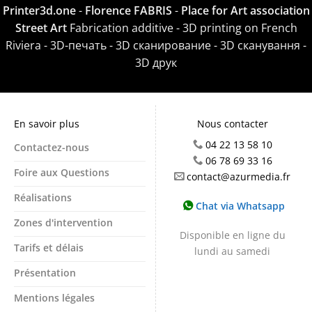
Printer3d.one
-
Florence FABRIS
-
Place for Art association
Street Art
Fabrication additive - 3D printing on French
Riviera - 3D-печать - 3D сканирование - 3D сканування -
3D друк
En savoir plus
Nous contacter
04 22 13 58 10
Contactez-nous
06 78 69 33 16
Foire aux Questions
contact@azurmedia.fr
Réalisations
Chat via Whatsapp
Zones d'intervention
Disponible en ligne du
Tarifs et délais
lundi au samedi
Présentation
Mentions légales