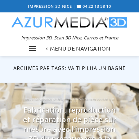
Passer
IMPRESSION 3D NICE
|
☎ 04 22 13 58 10
au
contenu
Impression 3D, Scan 3D Nice, Carros et France
< MENU DE NAVIGATION
ARCHIVES PAR TAGS:
VA TI PILHA UN BAGNE
ATELIER DE CRÉATION IMPRESSION 3D RÉTRO-INGÉNIERIE SCAN 3D NICE
STUDIO 3D
Fabrication, reproduction
et réparation de pièce sur
mesure avec l’impression
3D du prototypage à la