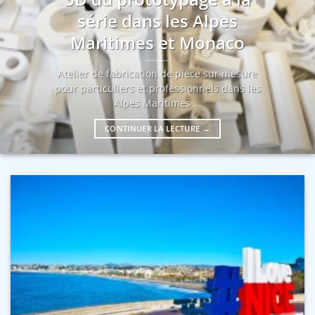
série dans les Alpes
Maritimes et Monaco
Atelier de fabrication de pièce sur mesure
pour particuliers et professionnels dans les
Alpes Maritimes ...
CONTINUER LA LECTURE
→